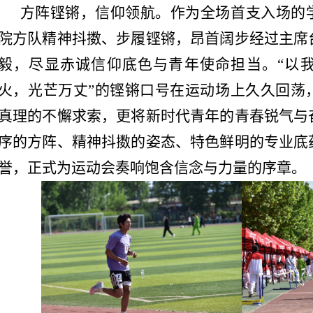
方阵铿锵，信仰领航。作为全场首支入场的
院方队精神抖擞、步履铿锵，昂首阔步经过主席
毅，尽显赤诚信仰底色与青年使命担当。“以
火，光芒万丈”的铿锵口号在运动场上久久回荡
真理的不懈求索，更将新时代青年的青春锐气与
序的方阵、精神抖擞的姿态、特色鲜明的专业底
誉，正式为运动会奏响饱含信念与力量的序章。