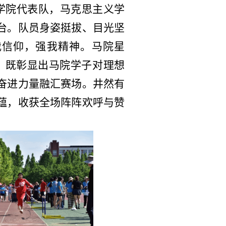
学院代表队，马克思主义学
台。队员身姿挺拔、目光坚
我信仰，强我精神。马院星
，既彰显出马院学子对理想
奋进力量融汇赛场。井然有
蕴，收获全场阵阵欢呼与赞