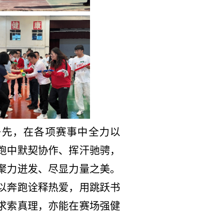
争先，在各项赛事中全力以
跑中默契协作、挥汗驰骋，
聚力迸发、尽显力量之美。
以奔跑诠释热爱，用跳跃书
求索真理，亦能在赛场强健