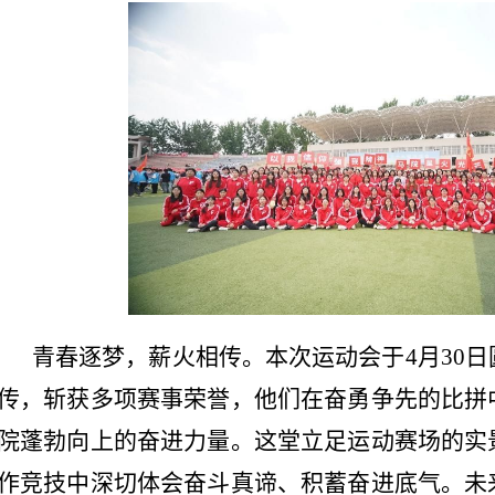
青春逐梦，薪火相传。本次运动会于4月30
传，斩获多项赛事荣誉，他们在奋勇争先的比拼
院蓬勃向上的奋进力量。这堂立足运动赛场的实
作竞技中深切体会奋斗真谛、积蓄奋进底气。未