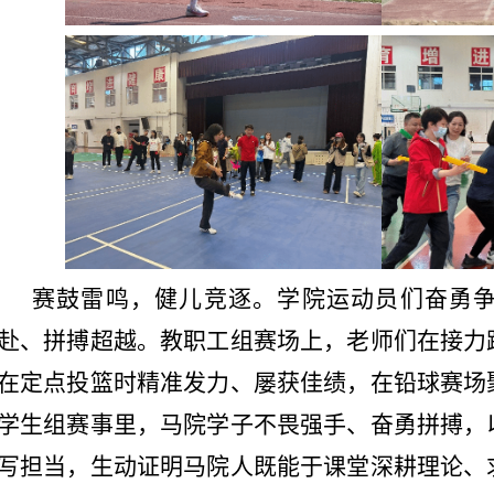
赛鼓雷鸣，健儿竞逐。学院运动员们奋勇
赴、拼搏超越。教职工组赛场上，老师们在接力
在定点投篮时精准发力、屡获佳绩，在铅球赛场
学生组赛事里，马院学子不畏强手、奋勇拼搏，
写担当，生动证明马院人既能于课堂深耕理论、