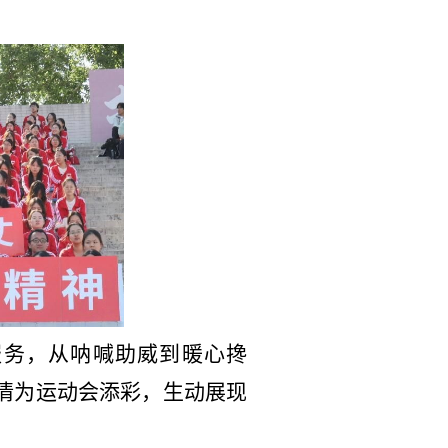
服务，从呐喊助威到暖心搀
情为运动会添彩，生动展现