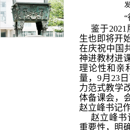
发
“
鉴于202
生也即将开
在庆祝中国共
神进教材进
理论性和亲
量，9月23
力范式教学改
体备课会，会
赵立峰书记
赵立峰书
重要性，明