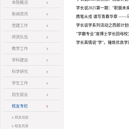
本院概况
学长说2025第一期：“职面未
新闻资讯
携笔从戎 谱写青春华章 ——
学长说学系列活动之西部计划
党建工作
“学霸专业”准博士学长回母校
师资队伍
学长真情说“学”，锤炼优良学风
教学工作
学科建设
科学研究
学生工作
招生就业
校友专栏
校友动态
校友风采