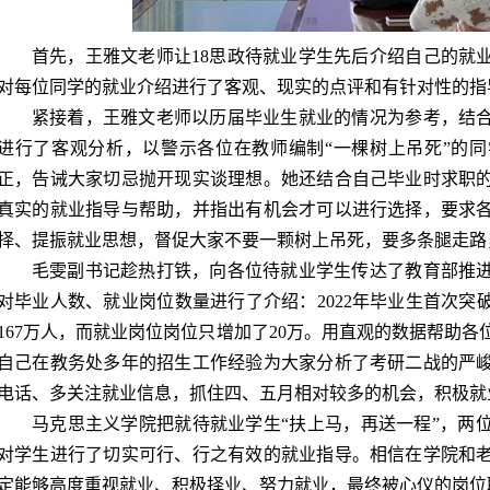
首先，王雅文老师让18思政待就业学生先后介绍自己的就
对每位同学的就业介绍进行了客观、现实的点评和有针对性的指
紧接着，王雅文老师以历届毕业生就业的情况为参考，结
进行了客观分析，以警示各位在教师编制
“一棵树上吊死”的
正，告诫大家切忌抛开现实谈理想。她还结合自己毕业时求职
真实的就业指导与帮助，并指出有机会才可以进行选择，要求
择、提振就业思想，督促大家不要一颗树上吊死，要多条腿走路
毛雯副书记趁热打铁，向各位待就业学生传达了教育部推
对毕业人数、就业岗位数量进行了介绍：
2022
年毕业生首次突
167
万人，而就业岗位岗位只增加了
20万。用直观的数据帮助各
自己在教务处多年的招生工作经验为大家分析了考研二战的严
电话、多关注就业信息，抓住四、五月相对较多的机会，积极就
马克思主义学院把就待就业学生
“扶上马，再送一程”，两
对学生进行了切实可行、行之有效的就业指导。相信在学院和
定能够高度重视就业、积极择业、努力就业，最终被心仪的岗位