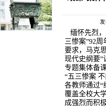
发
缅怀先烈，
三惨案”92
要求，马克
现代史纲要”
专题集体备
“五三惨案 
各教师通过“
覆盖全校大学
成强烈而积